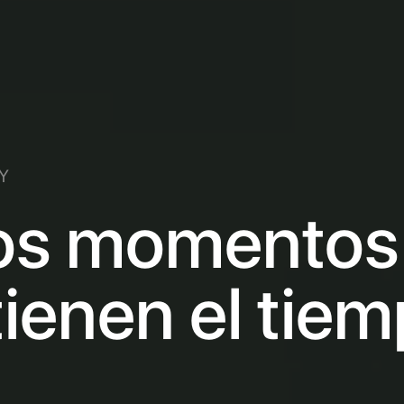
Y
os
momentos
tienen
el
tiem